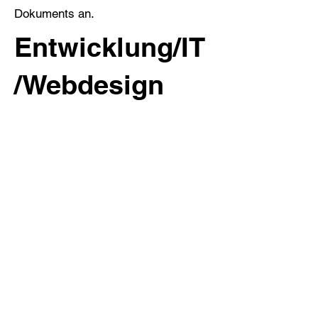
Dokuments an.
Entwicklung/IT
/Webdesign
FirmenABC Marketing GmbH
Karl-Hammerschmidt-Straße 1
85609 Aschheim
Telefon:
+49 89 205091300
Mail:
office@firmenabc.com
Web:
www.firmenabc.com
Ich freue mich auf Ihre Anfrage!